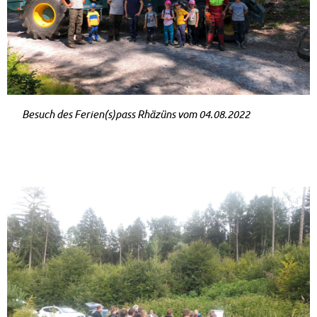
Be­such des Fe­ri­en(s)pass Rhäzüns vom 04.08.2022