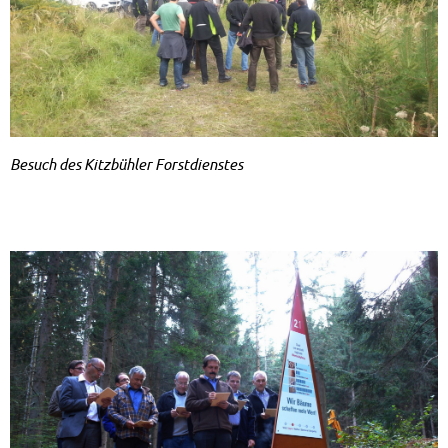
Be­such des Kitz­büh­ler Forst­diens­tes