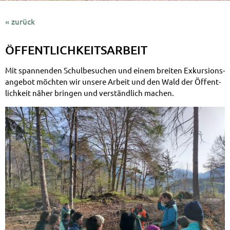
« zurück
ÖFFENTLICH­KEITS­ARBEIT
Mit span­nen­den Schul­be­su­chen und ei­nem brei­ten Ex­kur­si­ons­
an­ge­bot möch­ten wir un­se­re Ar­beit und den Wald der Öf­fent­
lich­keit nä­her brin­gen und ver­ständ­lich ma­chen.