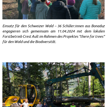
Ein­satz für den Schwei­zer Wald – 36 Schü­ler:in­nen aus Bonaduz
en­ga­gie­ren sich ge­mein­sam am 11.04.2024 mit dem lo­ka­len
Forstbetrieb Crest Ault im Rah­men des Pro­jek­tes "the­re for trees"
für den Wald und die Bio­di­ver­si­tät.