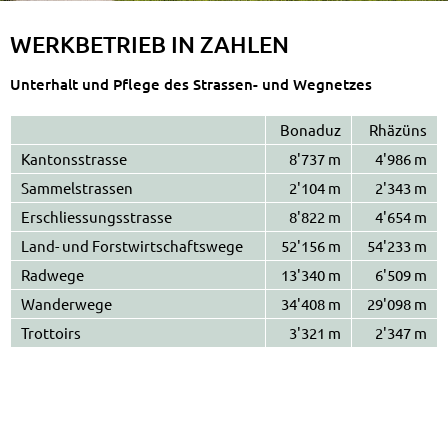
WERK­BE­TRIEB IN ZAHLEN
Un­ter­halt und Pfle­ge des Stras­sen- und Weg­net­zes
Bonaduz
Rhäzüns
Kan­tons­stras­se
8'737 m
4'986 m
Sam­mel­stras­sen
2'104 m
2'343 m
Er­schlies­sungs­stras­se
8'822 m
4'654 m
Land- und Forst­wirt­schafts­we­ge
52'156 m
54'233 m
Rad­we­ge
13'340 m
6'509 m
Wan­der­we­ge
34'408 m
29'098 m
Trot­toirs
3'321 m
2'347 m