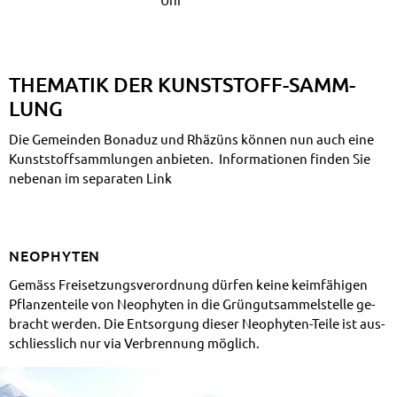
THE­MA­TIK DER KUNST­STOFF-SAMM­
LUNG
Die Ge­mein­den Bonaduz und Rhäzüns kön­nen nun auch ei­ne
Kunst­stoff­samm­lun­gen an­bie­ten.
Infor­mationen fin­den Sie
ne­ben­an im se­pa­ra­ten Link
NEO­PHY­TEN
Ge­mäss Frei­set­zungs­ver­ord­nung dür­fen kei­ne keim­fä­hi­gen
Pflan­zen­tei­le von Neo­phy­ten in die Grün­gut­sam­mel­stel­le ge­
bracht wer­den. Die Ent­sor­gung die­ser Neo­phy­ten-Tei­le ist aus­
schliess­lich nur via Ver­bren­nung mög­lich.