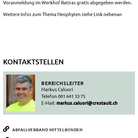
Vor­an­mel­dung im Werk­hof Ra­ti­ras gra­tis ab­ge­ge­ben wer­den.
Wei­te­re In­fos zum The­ma Neo­phy­ten sie­he Link ne­ben­an
KONTAKTSTELLEN
BEREICHSLEITER
Markus Caluori
Telefon
081 641 33 75
E-Mail:
markus.caluori@crestault.ch
ABFALLVERBAND MITTELBÜNDEN