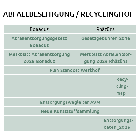
AB­FALL­BE­SEI­TI­GUNG / RE­CY­CLING­HOF
Bonaduz
Rhäzüns
Ab­fall­ent­sor­gungs­ge­setz
Ge­setz­ge­büh­ren 2016
Bonaduz
Merk­blatt Ab­fall­ent­sor­gung
Merk­blatt Ab­fall­ent­sor­
2026 Bonaduz
gung 2026 Rhäzüns
Plan Stand­ort Werk­hof
Re­cy­
cling­
map
Ent­sor­gungs­weg­lei­ter AVM
Neue Kunst­stoff­samm­lung
Ent­sor­gungs­
da­ten_2025