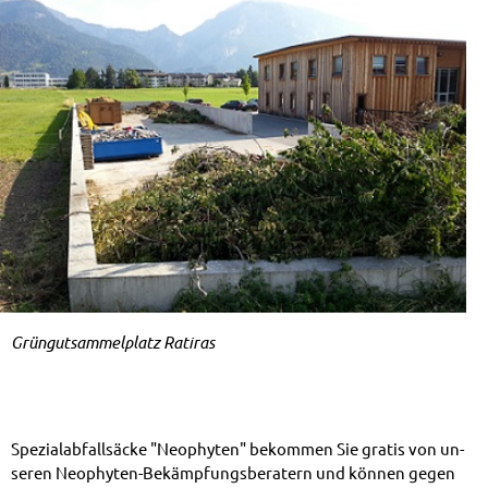
Grün­gut­sam­mel­platz Ra­ti­ras
Spe­zi­al­ab­fall­sä­cke "Neo­phy­ten" be­kom­men Sie gra­tis von un­
se­ren Neo­phy­ten-Be­kämp­fungs­be­ra­tern und kön­nen ge­gen