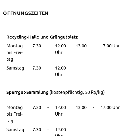
ÖFF­NUNGS­ZEI­TEN
Recycling-Hal­le und Grün­gut­platz
Mon­tag
7.30
-
12.00
13.00
-
17.00 Uhr
bis Frei­
Uhr
tag
Sams­tag
7.30
-
12.00
Uhr
Sperr­gut-Samm­lung
(kos­ten­pflich­tig, 50 Rp/kg)
Mon­tag
7.30
-
12.00
13.00
-
17.00 Uhr
bis Frei­
Uhr
tag
Sams­tag
7.30
-
12.00
Uhr